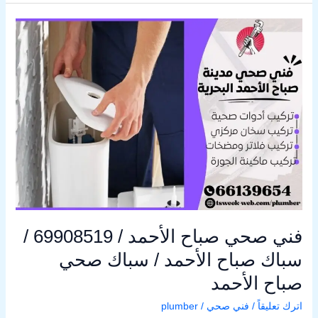
فني
صحي
صباح
الأحمد
/
69908519
/
سباك
صباح
الأحمد
/
سباك
صحي
فني صحي صباح الأحمد / 69908519 /
صباح
الأحمد
سباك صباح الأحمد / سباك صحي
صباح الأحمد
اترك تعليقاً
/
فني صحي
/
plumber