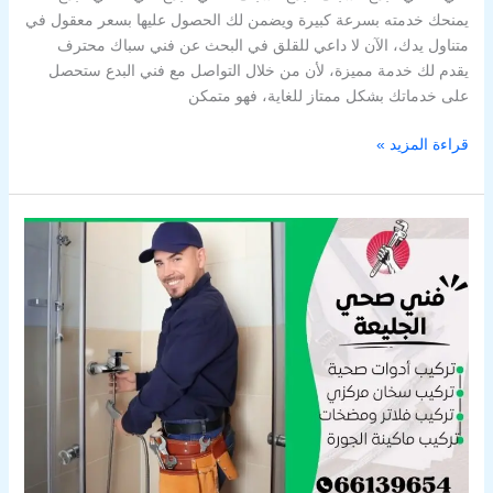
يمنحك خدمته بسرعة كبيرة ويضمن لك الحصول عليها بسعر معقول في
متناول يدك، الآن لا داعي للقلق في البحث عن فني سباك محترف
يقدم لك خدمة مميزة، لأن من خلال التواصل مع فني البدع ستحصل
على خدماتك بشكل ممتاز للغاية، فهو متمكن
قراءة المزيد »
فني
صحي
الجليعة
/
69908519
/
سباك
الجليعة
/
سباك
صحي