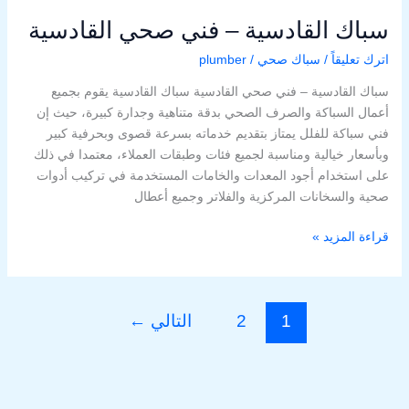
سباك القادسية – فني صحي القادسية
اترك تعليقاً
/
سباك صحي
/
plumber
سباك القادسية – فني صحي القادسية سباك القادسية يقوم بجميع
أعمال السباكة والصرف الصحي بدقة متناهية وجدارة كبيرة، حيث إن
فني سباكة للفلل يمتاز بتقديم خدماته بسرعة قصوى وبحرفية كبير
وبأسعار خيالية ومناسبة لجميع فئات وطبقات العملاء، معتمدا في ذلك
على استخدام أجود المعدات والخامات المستخدمة في تركيب أدوات
صحية والسخانات المركزية والفلاتر وجميع أعطال
قراءة المزيد »
1
2
التالي
←