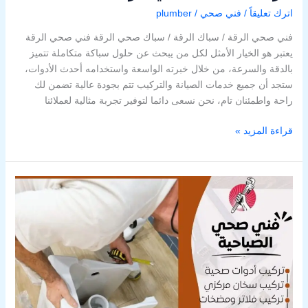
اترك تعليقاً
/
فني صحي
/
plumber
فني صحي الرقة / سباك الرقة / سباك صحي الرقة فني صحي الرقة
يعتبر هو الخيار الأمثل لكل من يبحث عن حلول سباكة متكاملة تتميز
بالدقة والسرعة، من خلال خبرته الواسعة واستخدامه أحدث الأدوات،
ستجد أن جميع خدمات الصيانة والتركيب تتم بجودة عالية تضمن لك
راحة واطمئنان تام، نحن نسعى دائما لتوفير تجربة مثالية لعملائنا
قراءة المزيد »
فني
صحي
الصباحية
/
69908519
/
سباك
الصباحية