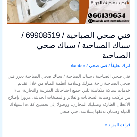
/
سباك
صحي
الصباحية
فني صحي الصباحية / 69908519 /
سباك الصباحية / سباك صحي
الصباحية
اترك تعليقاً
/
فني صحي
/
plumber
فني صحي الصباحية / سباك الصباحية / سباك صحي الصباحية يعزز فني
صحي الصباحية راحة منزلك وسلامة أنظمة المياه من خلال تقديم
خدمات سباكة متكاملة تلبي جميع احتياجاتك المنزلية والتجارية، بدءا
من تركيب وصيانة السخانات والفلاتر والمضخات الحديثة، مرورا بإصلاح
الأعطال الطارئة وتسليك المجاري، ووصولا إلى تحسين كفاءة استهلاك
المياه وضمان تدفقها بسلاسة. فني صحي
قراءة المزيد »