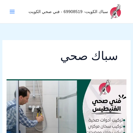
خطي
لى
سباك الكويت- 69908519 - فني صحي الكويت
لمحتوى
سباك صحي
فني
صحي
الفنيطيس
/
69908519
/
سباك
الفنيطيس