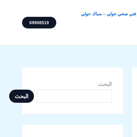
فني صحي حولي – سباك حولي
69908519
البحث
البحث