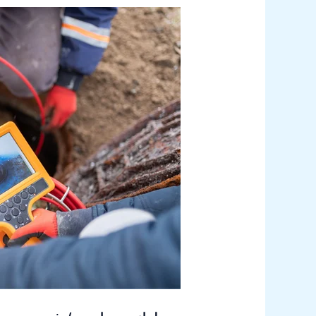
تسليك
مجاري
/
فني
سخانات
مركزي
الكويت
/
فني
صحي
حولي
/
سباك
حولي