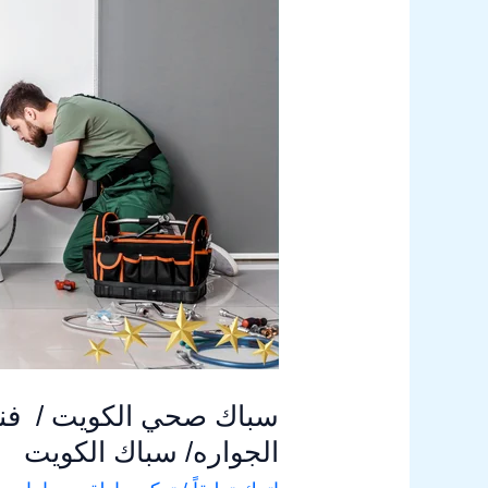
الكويت
/
فني
تركيب
جاكوزي
/
تصليح
ماكينة
الجواره/
سباك
الكويت
سباك صحي الكويت / فني
الجواره/ سباك الكويت