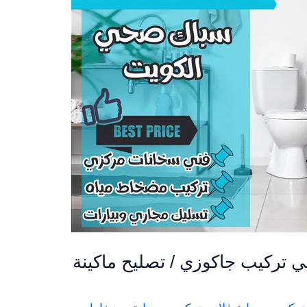
 تركيب جاكوزي / تصليح ماكينة