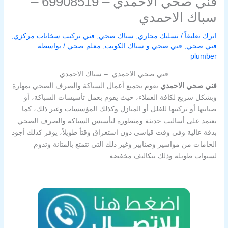
فني صحي الاحمدي – 69908519 –
سباك الاحمدي
اترك تعليقاً
/
تسليك مجاري
,
سباك صحي
,
فني تركيب سخانات مركزي
,
فني صحي
,
فني صحي و سباك الكويت
,
معلم صحي
/ بواسطة
plumber
فني صحي الاحمدي – سباك الاحمدي
فني صحي الاحمدي
يقوم بجميع أعمال السباكة والصرف الصحي بمهارة
وبشكل سريع لكافة العملاء، حيث يقوم بعمل تأسيسات السباكة، أو
صيانتها أو تركيبها للفلل أو المنازل وكذلك المؤسسات وغير ذلك، كما
يعتمد على أساليب حديثة ومتطورة لتأسيس السباكة والصرف الصحي
بدقة عالية وفي وقت قياسي دون استغراق وقتاً طويلاً، يوفر كذلك أجود
الخامات من مواسير وصنابير وغير ذلك التي تتمتع بالمتانة وتدوم
لسنوات طويلة وذلك بتكاليف مخفضة.