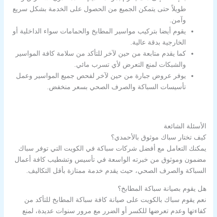
طويلاً حتى يتمكن الجميع من الحصول على الخدمة بشكل سريع
وآمن.
يقوم أيضا بتركيب مواسير المطابخ والحمامات سواء الداخلية أو
الخارجية بدقة عالية.
كما يقدم متابعة من حين لآخر للتأكد من سلامة كافة المواسير
والشبكات لمنع التعرض لأي تسرب مائي.
يوفر عروض جبارة من حين لآخر لفحص جميع المواسير وعمل
تأسيسات السباكة والصرف الصحي بسعر منخفض.
الأسئلة الشائعة
كيف تختار سباك موثوق بالأحمدي؟
يمكنك التعامل مع أفضل شركات سباكة في الكويت التي توفر سباك
مضمون وموثوق من خبرته الواسعة في تأسيس وتشطيب كافة أعمال
السباكة والصرف الصحي، حيث يقدم خدمة ممتازة بأقل التكاليف.
هل يقوم بصيانة سباكة المطابخ؟
نعم يقوم سباك بالكويت على صيانة كافة سباكة المطابخ للتأكد من
كفاءتها وعدم تعرضها للكسر أو الضرر مع مرور سنوات عديدة، لمنع