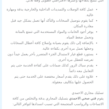
التي تتمتع بكفاءتها وعمرها الافتراضي الطويل وفقاً للآتي:
عمل كافة الوصلات والتمديدات الداخلية والخارجية بدقة ومهارة
عالية.
كما يقوم بتوصيل السخانات والتأكد أنها تعمل بشكل جيد قبل
مغادرة المكان.
يوفر أجود الخامات والمواد المستخدمة التي تتمتع بالمتانة
وتحمل ضغط المياه.
بالإضافة إلى ذلك يقوم بصيانة وإصلاح كافة أعطال السخانات
وجعلها تعمل مرة أخرى بكفاءة عالية.
يستورد قطع غيار لاستبدال الجزء المتضرر بآخر يعمل جيداً دون
تعرضه للعطل مرة أخرى.
يقدم سباك الزور كذلك ضمانات على كفاءة الخدمة حتى يتم
التعامل معه دائماً.
علاوة على ذلك يقدم أسعار مخفضة على الخدمة حتى يتم
الحصول عليها بتكاليف معقولة.
تسليك مجاري الاحمدي
يقوم
فني صحي الاحمدي
بتسليك المجاري بدقة والتخلص من كافة
الاتساخات والرواسب المتجمعة التي تسبب انسدادها لتوافر التالي: