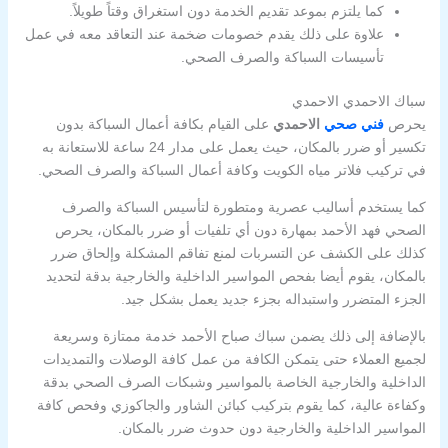
كما يلتزم بموعد تقديم الخدمة دون استغراق وقتاً طويلاً.
علاوة على ذلك يقدم خصومات ضخمة عند التعاقد معه في عمل
تأسيسات السباكة والصرف الصحي.
سباك الاحمدي الاحمدي
يحرص
فني صحي
الاحمدي
على القيام بكافة أعمال السباكة بدون
تكسير أو ضرر بالمكان، حيث يعمل على مدار 24 ساعة للاستعانة به
في تركيب فلاتر مياه الكويت وكافة أعمال السباكة والصرف الصحي.
كما يستخدم أساليب عصرية ومتطورة لتأسيس السباكة والصرف
الصحي فهد الأحمد بمهارة دون أي تلفيات أو ضرر بالمكان، يحرص
كذلك على الكشف عن التسربات لمنع تفاقم المشكلة وإلحاق ضرر
بالمكان، يقوم أيضا بفحص المواسير الداخلية والخارجية بدقة لتحديد
الجزء المتضرر واستبداله بجزء جديد يعمل بشكل جيد.
بالإضافة إلى ذلك يضمن سباك صباح الأحمد خدمة ممتازة وسريعة
لجميع العملاء حتى يتمكن الكافة من عمل كافة الوصلات والتمديدات
الداخلية والخارجية الخاصة بالمواسير وشبكات الصرف الصحي بدقة
وكفاءة عالية، كما يقوم بتركيب كبائن الشاور والجاكوزي وفحص كافة
المواسير الداخلية والخارجية دون حدوث ضرر بالمكان.