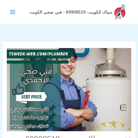
خطي
لى
سباك الكويت- 69908519 - فني صحي الكويت
لمحتوى