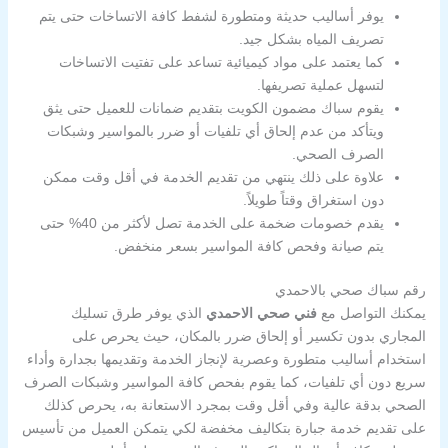
يوفر أساليب حديثة ومتطورة لشفط كافة الاتساخات حتى يتم
تصريف المياه بشكل جيد.
كما يعتمد على مواد كيميائية تساعد على تفتيت الاتساخات
لتسهل عملية تصريفها.
يقوم سباك مضمون الكويت بتقديم ضمانات للعميل حتى يثق
ويتأكد من عدم إلحاق أي تلفيات أو ضرر بالمواسير وشبكات
الصرف الصحي.
علاوة على ذلك ينتهي من تقديم الخدمة في أقل وقت ممكن
دون استغراق وقتاً طويلاً.
يقدم خصومات ضخمة على الخدمة تصل لأكثر من 40% حتى
يتم صيانة وفحص كافة المواسير بسعر منخفض.
رقم سباك صحي بالاحمدي
يمكنك التواصل مع
فني صحي الاحمدي
الذي يوفر طرق تسليك
المجاري بدون تكسير أو إلحاق ضرر بالمكان، حيث يحرص على
استخدام أساليب متطورة وعصرية لإنجاز الخدمة وتقديمها بجدارة وأداء
سريع دون أي تلفيات، كما يقوم بفحص كافة المواسير وشبكات الصرف
الصحي بدقة عالية وفي أقل وقت بمجرد الاستعانة به، يحرص كذلك
على تقديم خدمة جبارة بتكاليف مخفضة لكي يتمكن العميل من تأسيس