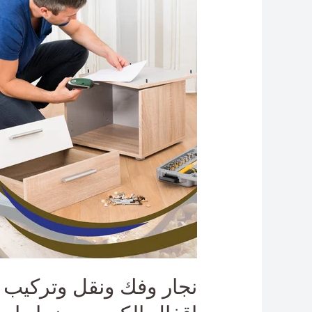
وفك
ونقل
وتركيب
اثاث
الدسمه
–
نجار
فتح
اقفال
الكويت
–
نجار
ابواب
PVC
الدسمه
نجار وفك ونقل وتركيب 