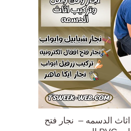
اثاث الدسمه – نجار فتح