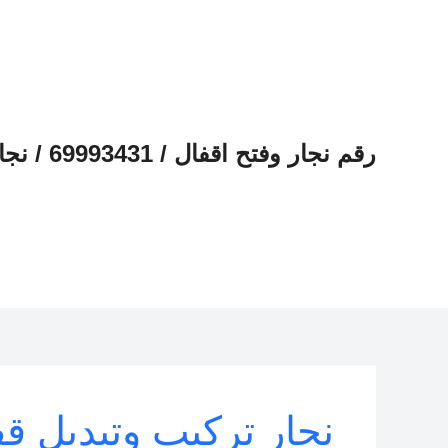
خطي
لى
لمحتوى
رقم نجار وفتح اقفال / 69993431 / نجار هندي الكويت
نجار تركيب وتبديل ق