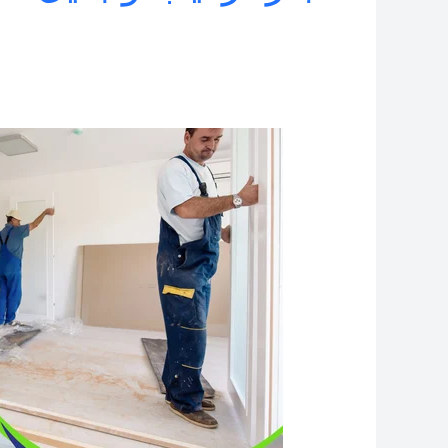
نجار
ابواب
خشب
حطين
–
نجار
شبابيك
وابواب
حطين
–
تركيب
لوحات