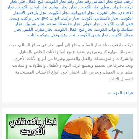
ارفف صباح نجار السالم
,
رقم نجار
,
رقم نجار الكويت
,
فتح اقفال
,
فني نجار
تركيب ابواب
,
معلم نجار الكويت
,
نجار
,
نجار ابواب
,
نجار ابواب الكويت
,
نجار
الاحمدي
,
نجار الجهراء
,
نجار الفروانية
,
نجار الكويت
,
نجار بارخص الاسعار
الكويت
,
نجار باكستاني الكويت
,
نجار تركيب ابواب pvc
,
نجار تركيب وتبديل
قفل الباب الكويت
,
نجار حولي
,
نجار خدمة 24 ساعة
,
نجار شبابيك
,
نجار
شبابيك وابواب الكويت
,
نجار فتح اقفال الكويت
,
نجار مبارك الكبير
,
نجار
ممتاز الكويت
,
نجار هندي الكويت
,
نجار وفك ونقل وتركيب اثاث
تركيب ارفف صباح نجار السالم يحتاج إلى أمهر نجار في صباح السالم، حيث
إنه يملك مهارة كبيرة ويقوم بتنفيذ جميع أنواع الأثاث الخاص بالمنازل
والشركات والمؤسسات والفلل والقصور وغيرها من أنواع الأثاث الأخرى،
ويعد محترفا في تصميم وتصنيع غرف النوم والأطفال والطاولات والمكاتب
مثلما يريد العميل، ويحرص على اختيار أجود أنواع الأخشاب المستخدمة
لتفصيل الأثاث،
قراءة المزيد »