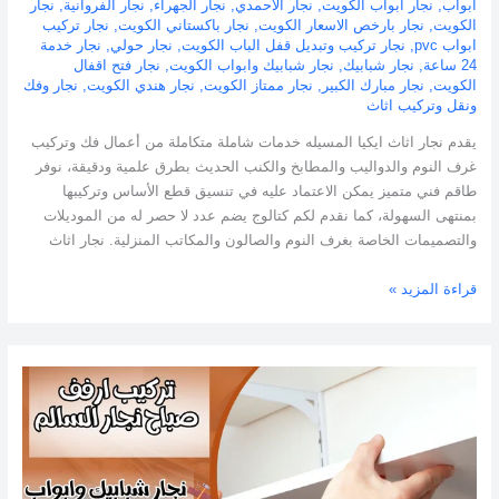
ابواب
,
نجار ابواب الكويت
,
نجار الاحمدي
,
نجار الجهراء
,
نجار الفروانية
,
نجار
الكويت
,
نجار بارخص الاسعار الكويت
,
نجار باكستاني الكويت
,
نجار تركيب
ابواب pvc
,
نجار تركيب وتبديل قفل الباب الكويت
,
نجار حولي
,
نجار خدمة
24 ساعة
,
نجار شبابيك
,
نجار شبابيك وابواب الكويت
,
نجار فتح اقفال
الكويت
,
نجار مبارك الكبير
,
نجار ممتاز الكويت
,
نجار هندي الكويت
,
نجار وفك
ونقل وتركيب اثاث
يقدم نجار اثاث ايكيا المسيله خدمات شاملة متكاملة من أعمال فك وتركيب
غرف النوم والدواليب والمطابخ والكنب الحديث بطرق علمية ودقيقة، نوفر
طاقم فني متميز يمكن الاعتماد عليه في تنسيق قطع الأساس وتركيبها
بمنتهى السهولة، كما نقدم لكم كتالوج يضم عدد لا حصر له من الموديلات
والتصميمات الخاصة بغرف النوم والصالون والمكاتب المنزلية. نجار اثاث
قراءة المزيد »