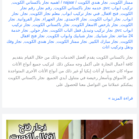
ممتاز الكويت
,
نجار هندي الكويت
/
najaar
/
اهميه نجار باكستاني الكويت
,
تركيب ابواب pvc
,
خدمه نجار باكستاني الكويت
,
رقم نجار
,
رقم نجار
الكويت
,
فتح اقفال
,
فني نجار تركيب ابواب
,
معلم نجار الكويت
,
نجار
,
نجار
ابواب
,
نجار ابواب الكويت
,
نجار الاحمدي
,
نجار الجهراء
,
نجار الفروانية
,
نجار
الكويت
,
نجار بارخص الاسعار الكويت
,
نجار باكستاني الكويت
,
نجار تركيب
ابواب pvc
,
نجار تركيب وتبديل قفل الباب الكويت
,
نجار حولي
,
نجار خدمة
24 ساعة
,
نجار شبابيك
,
نجار شبابيك وابواب الكويت
,
نجار فتح اقفال
الكويت
,
نجار مبارك الكبير
,
نجار ممتاز الكويت
,
نجار هندي الكويت
,
نجار وفك
ونقل وتركيب اثاث
نجار باكستاني الكويت يقدم أفضل الخدمات وذلك من خلال القيام بتقديم
كافة أعمال النجارة على أكمل وجه ممكن ذلك لتركيب جميع أنواع الأثاث
سواء كان خشبيا أو أثاث إيكيا أو غير ذلك من أنواع الأثاث الأخرى المتواجدة
في الأسواق وبأسعار رخيصة في متناول أيدي الجميع. نجار باكستاني الكويت
يمكنكم عملائنا من التواصل معنا للحصول على
قراءة المزيد »