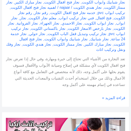
نجار شبابيك وابواب الكويت
,
نجار فتح اقفال الكويت
,
نجار مبارك الكبير
,
نجار
ممتاز الكويت
,
نجار هندي الكويت
/
najaar
/
اهميه نجار فتح اقفال الكويت
,
تركيب ابواب pvc
,
خدمه نجار فتح اقفال الكويت
,
رقم نجار
,
رقم نجار
الكويت
,
فتح اقفال
,
فني نجار تركيب ابواب
,
معلم نجار الكويت
,
نجار
,
نجار
ابواب
,
نجار ابواب الكويت
,
نجار الاحمدي
,
نجار الجهراء
,
نجار الفروانية
,
نجار
الكويت
,
نجار بارخص الاسعار الكويت
,
نجار باكستاني الكويت
,
نجار تركيب
ابواب pvc
,
نجار تركيب وتبديل قفل الباب الكويت
,
نجار حولي
,
نجار خدمة
24 ساعة
,
نجار شبابيك
,
نجار شبابيك وابواب الكويت
,
نجار فتح اقفال
الكويت
,
نجار مبارك الكبير
,
نجار ممتاز الكويت
,
نجار هندي الكويت
,
نجار وفك
ونقل وتركيب اثاث
تعد النجارة من الأشياء التي تحتاج إلى خبرة ومهارة، وفي حال إذا تعرض نجار
فتح اقفال الكويت لأي مشكلة في إصلاح وصيانة الأبواب والأقفال فسوف
يقوم بحلها على أكمل وجه، ذلك لأنه متخصص في التعامل مع كافة أنواع
الأعمال وذلك من خلال استخدام أحدث التقنيات والمعدات الحديثة التي
تساعده في إتمام مهمته على أكمل وجه
قراءة المزيد »